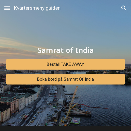
Kvartersmeny guiden
Skip to main content
Skip to navigation
Samrat of India
Beställ TAKE AWAY
Boka bord på Samrat Of India