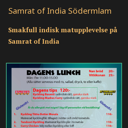
Samrat of India Södermlam
Smakfull indisk matupplevelse på
Samrat of India