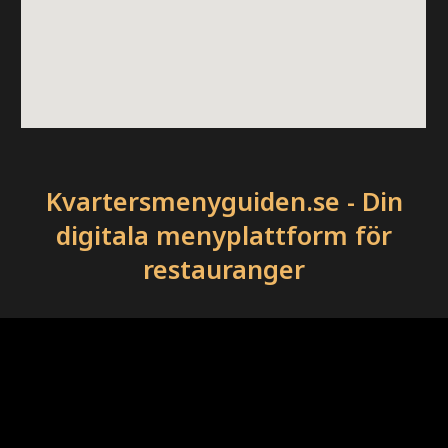
Kvartersmenyguiden.se - Din
digitala menyplattform för
restauranger