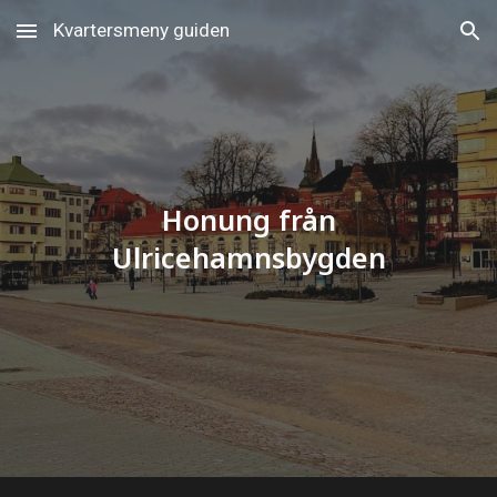
Kvartersmeny guiden
Skip to main content
Skip to navigation
Honung från
Ulricehamnsbygden