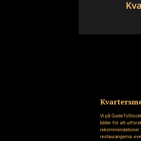
Kva
Kvartersme
Vi på GuideToStockh
bilder för att utfo
rekommendationer hj
restaurangerna, ev