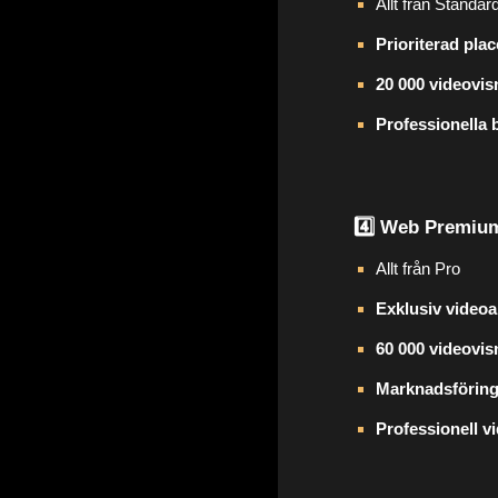
Allt från Standar
Prioriterad pla
20 000 videovi
Professionella b
4️⃣ Web Premium
Allt från Pro
Exklusiv video
60 000 videovi
Marknadsföring
Professionell v