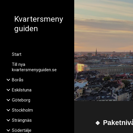
Sk
Kvartersmeny
guiden
Start
Till nya
kvartersmenyguiden.se
Borås
Eskilstuna
Göteborg
Stockholm
Strängnäs
🔹 Paketniv
Södertälje