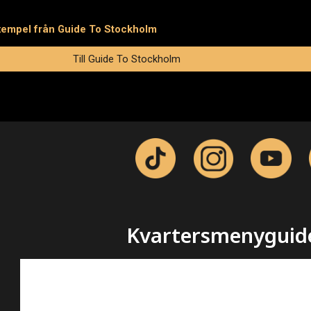
exempel från Guide To Stockholm
Till Guide To Stockholm
Kvartersmenyguid