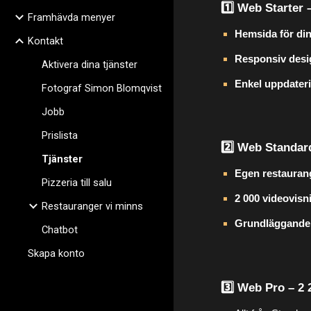
1️⃣ Web Starter
Framhävda menyer
Hemsida för di
Kontakt
Responsiv desi
Aktivera dina tjänster
Enkel uppdater
Fotograf Simon Blomqvist
Jobb
Prislista
2️⃣ Web Standar
Tjänster
Egen restauran
Pizzeria till salu
2 000 videovis
Restauranger vi minns
Grundläggande 
Chatbot
Skapa konto
3️⃣ Web Pro – 2