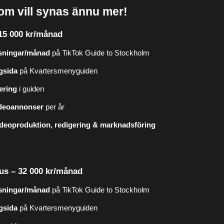
som vill synas ännu mer!
 15 000 kr/månad
isningar/månad
på TikTok Guide to Stockholm
gsida
på Kvartersmenyguiden
cering
i guiden
ideoannonser
per år
ideoproduktion, redigering & marknadsföring
lus – 32 000 kr/månad
isningar/månad
på TikTok Guide to Stockholm
gsida
på Kvartersmenyguiden