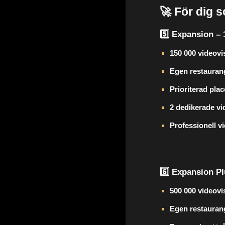
🚀 För dig 
5️⃣ Expansion –
15
0 000 videov
Egen restauran
Prioriterad pla
2 dedikerade v
Professionell v
6️⃣ Expansion P
5
00 000 videov
Egen restauran