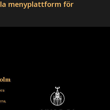
ala menyplattform för
holm
kra
rna,