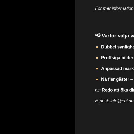
För mer information
📢 Varför välja 
Dubbel synligh
Proffsiga bilder
Anpassad mark
Nå fler gäster
– 
👉
Redo att öka di
E-post: info@ehl.nu