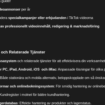
å guider
ideoannonser
per år
ludera
specialkampanjer eller erbjudanden
i TikTok-videorna
 av professionellt videoinnehåll, redigering & marknadsföring
och Relaterade Tjänster
ssasystem
och relaterade tjänster för att effektivisera din verksamhet
r PC, iPad, Android, iOS och iMac
: Anpassade lösningar för olika p
 Både stationära och mobila alternativ, beloppskopplade om så önska
formar och onlinebokningssystem
: För smidig hantering av onlineb
 Kundregister i molnet för bättre kundhantering.
agerdatabas
: Effektiv hantering av produkter och lagerstatus.