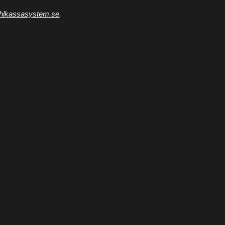
hlkassasystem.se
.