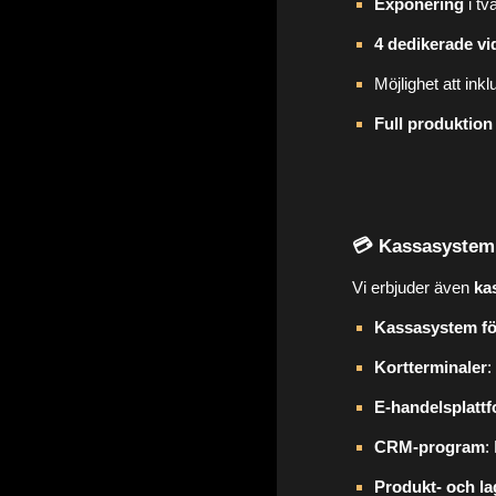
Exponering
i tv
4 dedikerade v
Möjlighet att ink
Full produktion
💳 Kassasystem 
Vi erbjuder även
ka
Kassasystem fö
Kortterminaler
:
E-handelsplatt
CRM-program
:
Produkt- och l