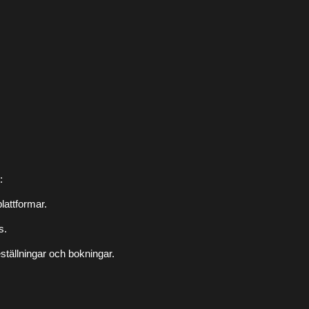
:
lattformar.
s.
eställningar och bokningar.