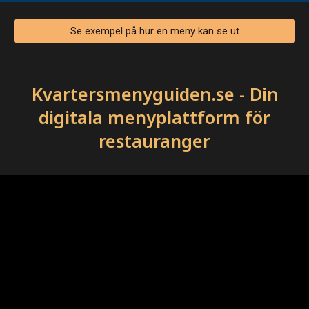
Se exempel på hur en meny kan se ut
Kvartersmenyguiden.se - Din
digitala menyplattform för
restauranger