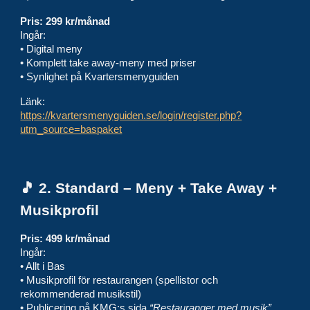
Pris: 299 kr/månad
Ingår:
• Digital meny
• Komplett take away-meny med priser
• Synlighet på Kvartersmenyguiden
Länk:
https://kvartersmenyguiden.se/login/register.php?
utm_source=baspaket
🎵 2. Standard – Meny + Take Away +
Musikprofil
Pris: 499 kr/månad
Ingår:
• Allt i Bas
• Musikprofil för restaurangen (spellistor och
rekommenderad musikstil)
• Publicering på KMG:s sida
“Restauranger med musik”