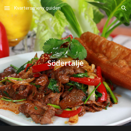
Kvartersmeny guiden
Skip to main content
Skip to navigation
Södertälje