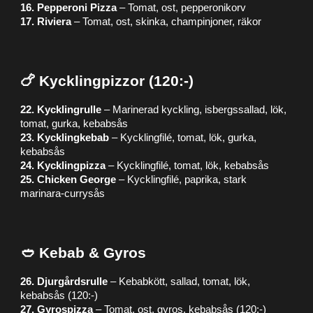
16. Pepperoni Pizza
– Tomat, ost, pepperonikorv
17. Riviera
– Tomat, ost, skinka, champinjoner, räkor
🍗 Kycklingpizzor (120:-)
22. Kycklingrulle
– Marinerad kyckling, isbergssallad, lök,
tomat, gurka, kebabsås
23. Kycklingkebab
– Kycklingfilé, tomat, lök, gurka,
kebabsås
24. Kycklingpizza
– Kycklingfilé, tomat, lök, kebabsås
25. Chicken George
– Kycklingfilé, paprika, stark
marinara-currysås
🥙 Kebab & Gyros
26. Djurgårdsrulle
– Kebabkött, sallad, tomat, lök,
kebabsås (120:-)
27. Gyrospizza
– Tomat, ost, gyros, kebabsås (120:-)