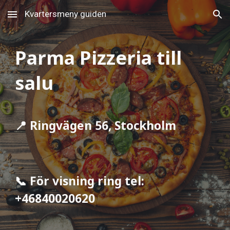
Kvartersmeny guiden
Skip to main content
Skip to navigation
Parma Pizzeria till
salu
📍 Ringvägen 56, Stockholm
📞 För visning
ring t
el:
+46
8
40020620