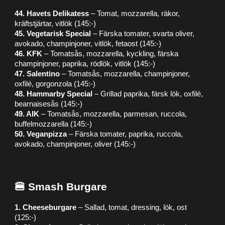
44. Havets Delikatess
– Tomat, mozzarella, räkor,
kräftstjärtar, vitlök (145:-)
45. Vegetarisk Special
– Färska tomater, svarta oliver,
avokado, champinjoner, vitlök, fetaost (145:-)
46. KFK
– Tomatsås, mozzarella, kyckling, färska
champinjoner, paprika, rödlök, vitlök (145:-)
47. Salentino
– Tomatsås, mozzarella, champinjoner,
oxfilé, gorgonzola (145:-)
48. Hammarby Special
– Grillad paprika, färsk lök, oxfilé,
bearnaisesås (145:-)
49. AIK
– Tomatsås, mozzarella, parmesan, ruccola,
buffelmozzarella (145:-)
50. Veganpizza
– Färska tomater, paprika, ruccola,
avokado, champinjoner, oliver (145:-)
🍔 Smash Burgare
1. Cheeseburgare
– Sallad, tomat, dressing, lök, ost
(125:-)