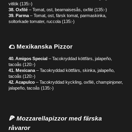
vitlök (135:-)
38. Oxfilé
– Tomat, ost, bearnaisesås, oxfilé (135:-)
39. Parma
– Tomat, ost, färsk tomat, parmaskinka,
soltorkade tomater, ruccola (135:-)
🌮 Mexikanska Pizzor
40. Amigos Special
– Tacokryddad köttfärs, jalapeño,
tacoås (120:-)
41. Mexicana
– Tacokryddad köttfärs, skinka, jalapeño,
tacoås (120:-)
42. Acapulco
– Tacokryddad kyckling, oxfilé, champinjoner,
jalapeño, tacoås (135:-)
🍕
Mozzarellapizzor med färska
råvaror