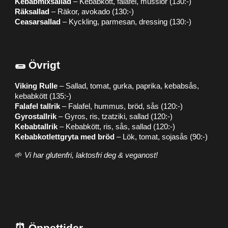
Kebabmixsallad
– Kebabkött, falafel, musslor (130:-)
Räksallad
– Räkor, avokado (130:-)
Ceasarsallad
– Kyckling, parmesan, dressing (130:-)
🌯 Övrigt
Viking Rulle
– Sallad, tomat, gurka, paprika, kebabsås,
kebabkött (135:-)
Falafel tallrik
– Falafel, hummus, bröd, sås (120:-)
Gyrostallrik
– Gyros, ris, tzatziki, sallad (120:-)
Kebabtallrik
– Kebabkött, ris, sås, sallad (120:-)
Kebabkotlettgryta med bröd
– Lök, tomat, sojasås (90:-)
🌱
Vi har glutenfri, laktosfri deg & veganost!