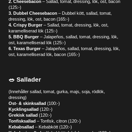
2. Cheesebacon
– Sallad, tomat, dressing, lök, ost, bacon
(125:-)
3. Dubbel Cheesebacon
– Dubbel kött, sallad, tomat,
dressing, lök, ost, bacon (165:-)
4. Crispy Burger
– Sallad, tomat, dressing, lök, ost,
karamelliserad lök (125:-)
5. BBQ Burger
– Jalapeños, sallad, tomat, dressing, lök,
ost, karamelliserad lök (125:-)
6. Texas Burger
– Jalapeños, sallad, tomat, dressing, lök,
ost, karamelliserad lök, bacon (165:-)
🥗 Sallader
(Innehåller sallad, tomat, gurka, majs, soja, rödlök,
dressing)
Ost- & skinksallad
(100:-)
Kycklingsallad
(120:-)
Grekisk sallad
(120:-)
Tonfisksallad
– Tonfisk, citron (120:-)
Kebabsallad
– Kebabkött (120:-)