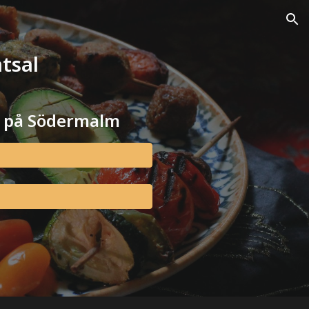
ion
tsal
 på Södermalm