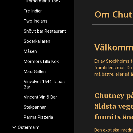
Timmermans 1857
Tre Indier
Om Chut
Two Indians
Snövit bar Restaurant
Söderkällaren
Välkomme
Måsen
En av Stockholms f
Mormors Lilla Kök
framtidens mat! Du k
Maxi Grillen
må bättre, eller så ä
Vinvalvet 1644 Tapas
Bar
Chutney p
Vincent Vin & Bar
äldsta veg
Stekpannan
funnits än
Parma Pizzeria
Östermalm
Den exotiska inredn