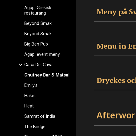
Agapi Grekisk
Meny på S
restaurang
Beyond Smak
Beyond Smak
Menu in E
Big Ben Pub
Agapi event meny
Casa Del Cava
Chutney Bar & Matsal
Dryckes o
Emily's
Haket
Heat
Afterwor
Samrat of India
The Bridge