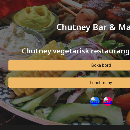
ip to main content
Skip to navigat
Chutney Bar & Ma
Chutney
vegetarisk
restaurang
Boka bord
Lunchmeny