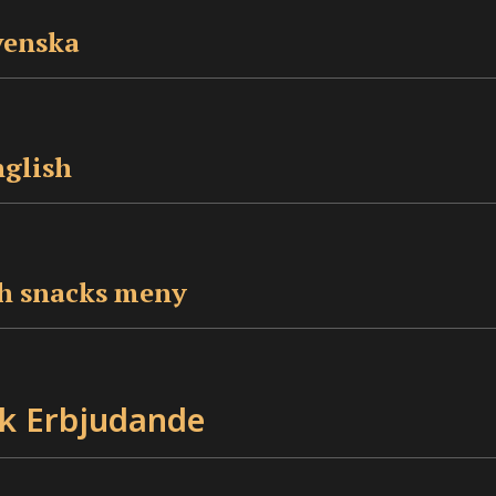
venska
nglish
ch snacks meny
k Erbjudande