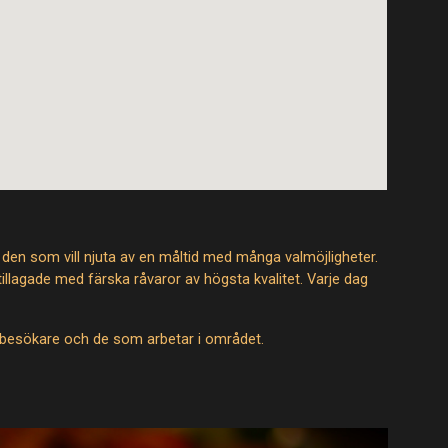
den som vill njuta av en måltid med många valmöjligheter.
 tillagade med färska råvaror av högsta kvalitet. Varje dag
 besökare och de som arbetar i området.