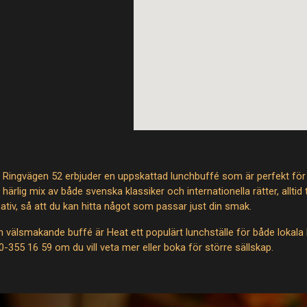
Ringvägen 52 erbjuder en uppskattad lunchbuffé som är perfekt för 
härlig mix av både svenska klassiker och internationella rätter, alltid
nativ, så att du kan hitta något som passar just din smak.
välsmakande buffé är Heat ett populärt lunchställe för både lokala
-355 16 59 om du vill veta mer eller boka för större sällskap.