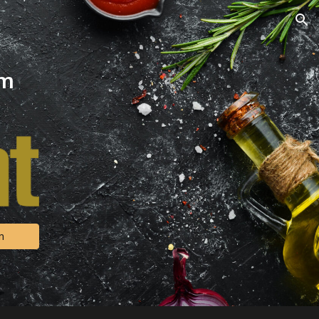
ion
lm
m