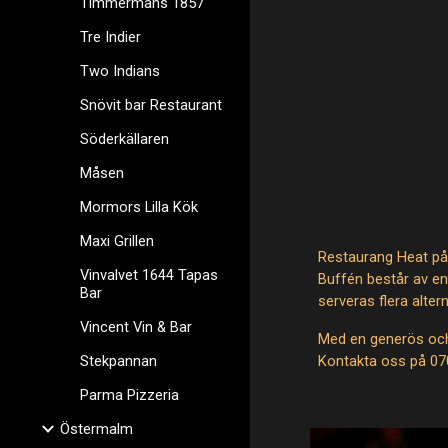
Timmermans 1857
Tre Indier
Two Indians
Snövit bar Restaurant
Söderkällaren
Måsen
Mormors Lilla Kök
Maxi Grillen
Restaurang Heat på 
Vinvalvet 1644 Tapas
Buffén består av en 
Bar
serveras flera alter
Vincent Vin & Bar
Med en generös och 
Stekpannan
Kontakta oss på 070
Parma Pizzeria
Östermalm